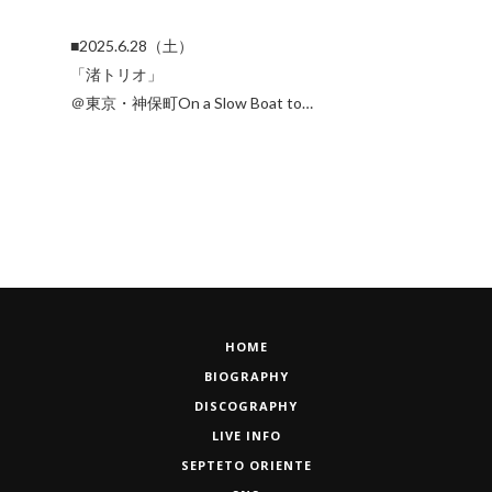
■2025.6.28（土）
「渚トリオ」
＠東京・神保町On a Slow Boat to…
HOME
BIOGRAPHY
DISCOGRAPHY
LIVE INFO
SEPTETO ORIENTE