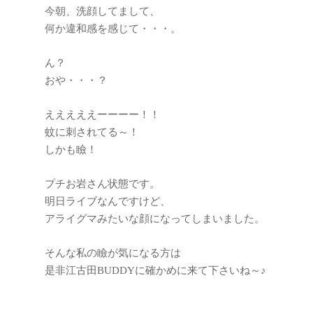
今朝、洗顔してまして、
何か違和感を感じて・・・。
ん？
おや・・・？
えええええーーーー！！
蚊に刺されてる～！
しかも瞼！
プチお岩さん状態です。
明日ライブなんですけど、
アライグマみたいな顔になってしまいました。
そんな私の瞼が気になる方は
是非江古田BUDDYに確かめに来て下さいね～♪