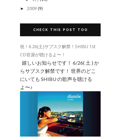
2009
(9)
►
CHECK THIS POST TOO
祝！6.26(土)サブスク解禁！SHIBU 1st
CD音源が聴けるよ〜！
嬉しいお知らせです！ 6/26( 土 ) か
らサブスク解禁です！ 世界のどこ
にいても SHIBU の歌声を聴ける
よ〜♪