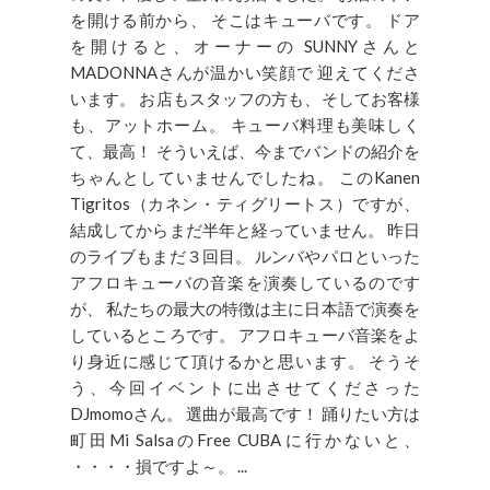
を開ける前から、 そこはキューバです。 ドア
を開けると、オーナーの SUNNYさんと
MADONNAさんが温かい笑顔で 迎えてくださ
います。 お店もスタッフの方も、そしてお客様
も、アットホーム。 キューバ料理も美味しく
て、最高！ そういえば、今までバンドの紹介を
ちゃんとしていませんでしたね。 このKanen
Tigritos（カネン・ティグリートス）ですが、
結成してからまだ半年と経っていません。 昨日
のライブもまだ３回目。 ルンバやパロといった
アフロキューバの音楽を演奏しているのです
が、 私たちの最大の特徴は主に日本語で演奏を
しているところです。 アフロキューバ音楽をよ
り身近に感じて頂けるかと思います。 そうそ
う、今回イベントに出させてくださった
DJmomoさん。 選曲が最高です！ 踊りたい方は
町田Mi SalsaのFree CUBAに行かないと、
・・・・損ですよ～。 ...