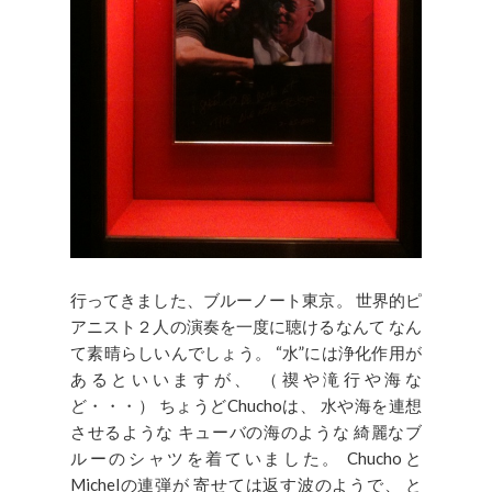
行ってきました、ブルーノート東京。 世界的ピ
アニスト２人の演奏を一度に聴けるなんて なん
て素晴らしいんでしょう。 “水”には浄化作用が
あるといいますが、 （禊や滝行や海な
ど・・・） ちょうどChuchoは、 水や海を連想
させるような キューバの海のような 綺麗なブ
ルーのシャツを着ていました。 Chuchoと
Michelの連弾が 寄せては返す波のようで、 と