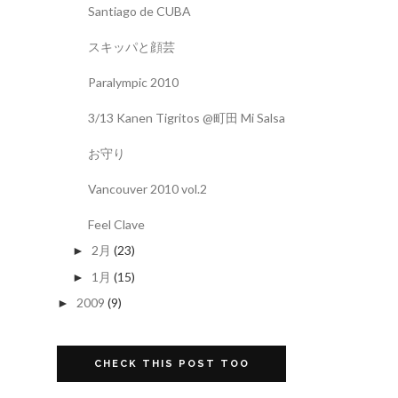
Santiago de CUBA
スキッパと顔芸
Paralympic 2010
3/13 Kanen Tigritos @町田 Mi Salsa
お守り
Vancouver 2010 vol.2
Feel Clave
2月
(23)
►
1月
(15)
►
2009
(9)
►
CHECK THIS POST TOO