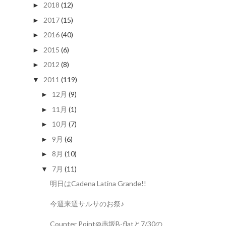
2018
(12)
►
2017
(15)
►
2016
(40)
►
2015
(6)
►
2012
(8)
►
2011
(119)
▼
12月
(9)
►
11月
(1)
►
10月
(7)
►
9月
(6)
►
8月
(10)
►
7月
(11)
▼
明日はCadena Latina Grande!!
今週来週サルサのお祭♪
Counter Point@赤坂B-flatと7/30の