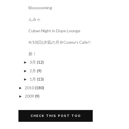
Bloooooming
んみゃ
Cuban Night in Dope Lounge
4/10(日)夕凪の月＠Cozmo's Cafe!!
新！
3月
(12)
►
2月
(9)
►
1月
(13)
►
2010
(180)
►
2009
(9)
►
CHECK THIS POST TOO