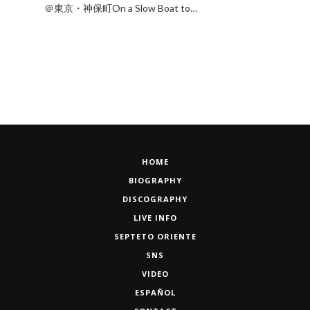
＠東京・神保町On a Slow Boat to…
HOME
BIOGRAPHY
DISCOGRAPHY
LIVE INFO
SEPTETO ORIENTE
SNS
VIDEO
ESPAÑOL