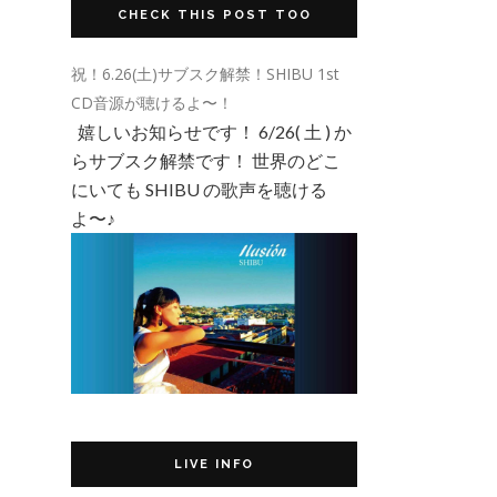
CHECK THIS POST TOO
祝！6.26(土)サブスク解禁！SHIBU 1st
CD音源が聴けるよ〜！
嬉しいお知らせです！ 6/26( 土 ) か
らサブスク解禁です！ 世界のどこ
にいても SHIBU の歌声を聴ける
よ〜♪
LIVE INFO