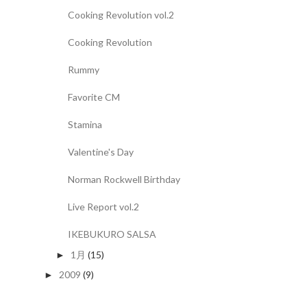
Cooking Revolution vol.2
Cooking Revolution
Rummy
Favorite CM
Stamina
Valentine's Day
Norman Rockwell Birthday
Live Report vol.2
IKEBUKURO SALSA
1月
(15)
►
2009
(9)
►