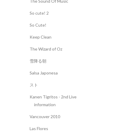
The Sound Of Music
So cute! 2
So Cute!
Keep Clean
The Wizard of Oz
雪降る朝
Salsa Japonesa
スト
Kanen Tigritos - 2nd Live
information
Vancouver 2010
Las Flores