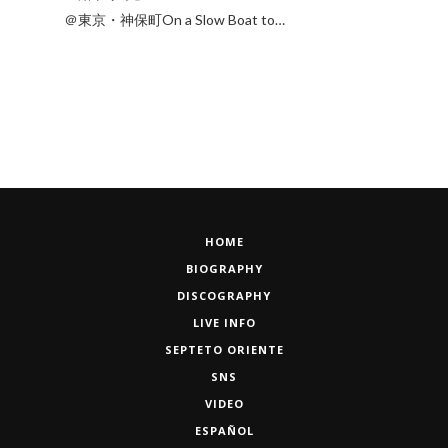
＠東京・神保町On a Slow Boat to…
HOME
BIOGRAPHY
DISCOGRAPHY
LIVE INFO
SEPTETO ORIENTE
SNS
VIDEO
ESPAÑOL