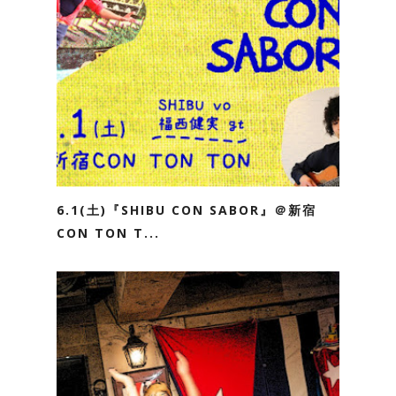
6.1(土)『SHIBU CON SABOR』＠新宿
CON TON T...