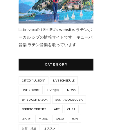
Latin vocalist SHIBU's website. ラテンボ
ーカル シブの情報サイトです キューバ
音楽 ラテン音楽を歌っています
CATEGORY
1ST CD "ILUSION”
LIVE SCHEDULE
LIVE REPORT
LIVE情報
NEWS
SHIBU CON SABOR
SANTIAGO DE CUBA
SEPTETO ORIENTE
ART
CUBA
DIARY
MUSIC
SALSA
SON
お店・場所
オススメ